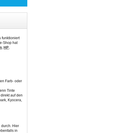
 funktioniert
ne-Shop hat
n
,
HP
,
hen Farb- oder
Denn Tinte
direkt auf den
mark, Kyocera,
 durch. Hier
benfalls in