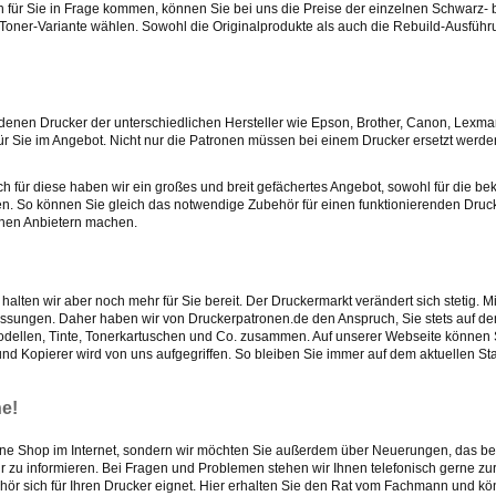
für Sie in Frage kommen, können Sie bei uns die Preise der einzelnen Schwarz- 
. Toner-Variante wählen. Sowohl die Originalprodukte als auch die Rebuild-Ausfüh
edenen Drucker der unterschiedlichen Hersteller wie Epson, Brother, Canon, Lexma
ür Sie im Angebot. Nicht nur die Patronen müssen bei einem Drucker ersetzt werde
für diese haben wir ein großes und breit gefächertes Angebot, sowohl für die be
ehen. So können Sie gleich das notwendige Zubehör für einen funktionierenden Dru
enen Anbietern machen.
alten wir aber noch mehr für Sie bereit. Der Druckermarkt verändert sich stetig. 
ssungen. Daher haben wir von Druckerpatronen.de den Anspruch, Sie stets auf 
modellen, Tinte, Tonerkartuschen und Co. zusammen. Auf unserer Webseite können 
und Kopierer wird von uns aufgegriffen. So bleiben Sie immer auf dem aktuellen S
ne!
Online Shop im Internet, sondern wir möchten Sie außerdem über Neuerungen, das be
r zu informieren. Bei Fragen und Problemen stehen wir Ihnen telefonisch gerne zur
ehör sich für Ihren Drucker eignet. Hier erhalten Sie den Rat vom Fachmann und k