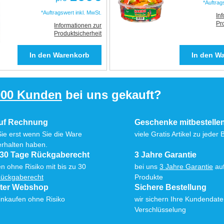
*Auftrag
*Auftragswert inkl. MwSt.
In
Pr
Informationen zur
Produktsicherheit
000 Kunden
bei uns gekauft?
auf Rechnung
Geschenke mitbestelle
Sie erst wenn Sie die Ware
viele Gratis Artikel zu jeder 
erhalten haben.
 30 Tage Rückgaberecht
3 Jahre Garantie
n ohne Risiko mit bis zu 30
bei uns
3 Jahre Garantie
auf
ückgaberecht
Produkte
fter Webshop
Sichere Bestellung
inkaufen ohne Risiko
wir sichern Ihre Kundendat
Verschlüsselung