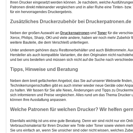
Ihren Drucker eingesetzt werden können. Je nachdem, welche Ausführungen 
Patronen direkt miteinander vergleichen und in aller Ruhe eine Tinten- bzw
für ein hervorragendes Druckergebnis.
Zusätzliches Druckerzubehör bei Druckerpatronen.de
Neben der großen Auswahl an
Druckerpatronen
und
Toner
für die verschi
Xerox, Philips, Sharp, OKI und viele andere, haben wir noch mehr Zubehör f
weitere Bauteile, die dem Verschleiß unterliegen.
Unter anderem gehören dazu Resttonerbehälter und auch Bildtrommeln. Auch 
Hersteller als auch kompatible Varianten, die den Originalen nicht nachst
und bei uns bestellen und müssen sich nicht auf die Suche nach verschied
Tipps, Hinweise und Beratung
Neben dem breit gefächerten Angebot, das Sie auf unserer Webseite finden, h
Technikerrungenschaften gibt es auch immer wieder neue Geräte oder Anpa
zu halten. Wir fassen für Sie alle News, Änderungen und Tipps zu Drucker
sich informieren und Preise vergleichen. Alles rund um das Thema Drucker 
können Ihre Ausstattung anpassen.
Welche Patronen für welchen Drucker? Wir helfen ger
Ebenfalls wichtig ist uns eine gute Beratung. Denn wir sind nicht nur ein 
Verbrauchsmaterial für Ihren Drucker wie Tinte oder Toner sowie vielem meh
Sie uns einfach an, wenn Sie unsicher sind oder nicht wissen, welches Zub