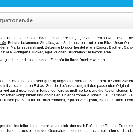
rpatronen.de
chkeit, Briefe, Bilder, Fotos oder auch andere Dinge ganz bequem auszudrucken. Das
ehör
. Bei uns bekommen Sie alles, was Sie brauchen - auf einen Blick. Unser Onli
dener Marken spezialisiert. Bekannte Druckerhersteller wie
Epson
,
Brother
,
Cano
 für alle wichtigen
Drucker
, egal welchen Druckertyp Sie favorisieren.
vergleichen und das passende Zubehör für Ihren Drucker wählen.
ass die Geräte heute oft sehr günstig angeboten werden. Sie haben die Wahl zwisc
 mit verschiedenen Extras. Gerade die Ausstattung mit den passenden Original
r viel ausdruckt, auch in Farbe, der wird schnell merken, wie die Kosten steigen. 
ch zwischen kompatiblen und originalen Tintenpatronen & Tonern. Bei uns finden Sie 
n Preisen pro Stück
für Ihr Druckermodell, egal ob von Epson, Brother, Canon, Lex
en der Hersteller. Immer mehr setzen sich aber auch Refill- oder Rebuild-Produkte
und Toner hergestellt, die den Originalprodukten genau nachempfunden sind und e