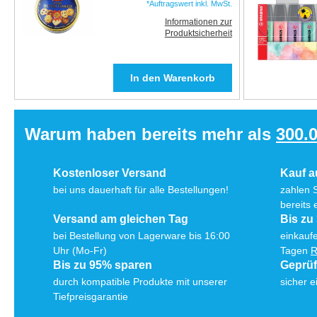
*Auftragswert inkl. MwSt.
Informationen zur
Produktsicherheit
Warum haben bereits mehr als
300.
Kostenloser Versand
Kauf 
bei uns dauerhaft für alle Bestellungen!
zahlen 
bereits 
Versand am gleichen Tag
Bis zu
bei Bestellung von Lagerware bis 16:00
einkaufe
Uhr (Mo-Fr)
Tagen
R
Bis zu 95% sparen
Geprü
durch kompatible Produkte mit unserer
sicher e
Tiefpreisgarantie