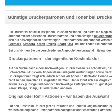
Günstige Druckerpatronen und Toner bei Drucke
Ein Drucker ist heute in fast jedem Haushalt zu finden und bietet die Mögli
aber nur mit der passenden Druckerpatrone und dem richtigen
Druckerzub
sich auf das Angebot an hochwertigen Tintenpatronen und Zubehör verschie
Lexmark
,
Kyocera
,
Xerox
,
Philips
,
Sharp
,
OKI
- bei uns finden Sie Zubehör
Bei uns können Sie die verschiedenen Angebote hervorragend miteinander 
Druckerpatronen – der eigentliche Kostenfaktor
Auf der Suche nach einem hochwertigen Drucker stellen Sie schnell fest, d
Schwarz-Weiß-Druckern, finden kleine und große Ausführungen sowie Geräte
Druckerpatronen zeigt sich jedoch schnell als hoher Kostenfaktor. Gerade we
zählt zu den teuersten Flüssigkeiten der Welt. Daher lohnt sich ein Verglei
ersten Blick günstige und dennoch hochwertige Tintenpatronen
zu günstige
Xerox, Philips, Sharp, OKI oder vielen anderen.
Original oder Refill Patronen – wir haben die Auswahl
Für den Einsatz im Drucker gibt es Patronen und Toner in Originalausführung
werden die originalen Tintenpatronen nachgefüllt oder es werden Patronen 