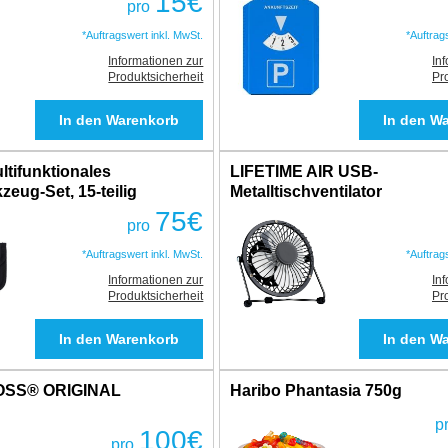
15
€
pro
*Auftragswert inkl. MwSt.
*Auftrag
Informationen zur
In
Produktsicherheit
Pr
tifunktionales
LIFETIME AIR USB-
eug-Set, 15-teilig
Metalltischventilator
75
€
pro
*Auftragswert inkl. MwSt.
*Auftrag
Informationen zur
In
Produktsicherheit
Pr
OSS® ORIGINAL
Haribo Phantasia 750g
p
100
€
pro