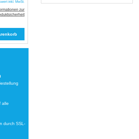
swert inkl. MwSt.
formationen zur
oduktsicherheit
n
Bestellung
 alle
en durch SSL-