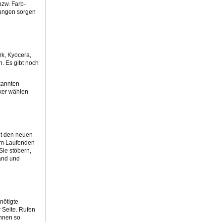
bzw. Farb-
rungen sorgen
rk, Kyocera,
n. Es gibt noch
kannten
cker wählen
Mit den neuen
dem Laufenden
Sie stöbern,
tand und
nötigte
 Seite. Rufen
önnen so