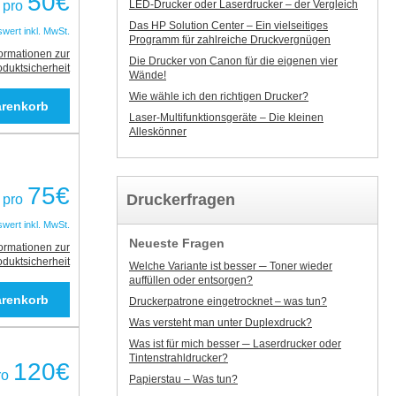
50
€
LED-Drucker oder Laserdrucker – der Vergleich
pro
Das HP Solution Center – Ein vielseitiges
swert inkl. MwSt.
Programm für zahlreiche Druckvergnügen
formationen zur
Die Drucker von Canon für die eigenen vier
oduktsicherheit
Wände!
Wie wähle ich den richtigen Drucker?
Laser-Multifunktionsgeräte – Die kleinen
Alleskönner
75
€
Druckerfragen
pro
swert inkl. MwSt.
Neueste Fragen
formationen zur
oduktsicherheit
Welche Variante ist besser ─ Toner wieder
auffüllen oder entsorgen?
Druckerpatrone eingetrocknet – was tun?
Was versteht man unter Duplexdruck?
Was ist für mich besser ─ Laserdrucker oder
Tintenstrahldrucker?
120
€
ro
Papierstau – Was tun?