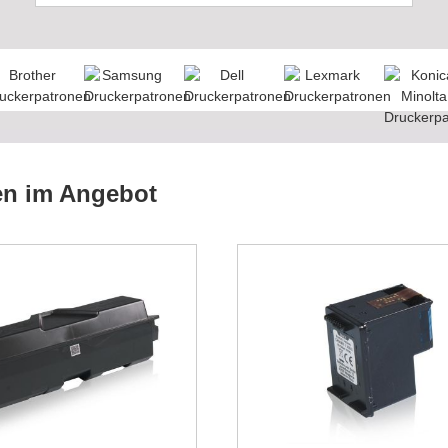
en im Angebot
Diese Patrone ist ei
Preishammer. Ich b
schon seit Jahren 
Schwierigkeiten
Robert, Deutschla