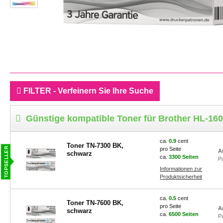
FILTER - Verfeinern Sie Ihre Suche
Günstige kompatible Toner für Brother HL-16
ca.
0.9
cent
Toner TN-7300 BK,
pro Seite
A
schwarz
ca.
3300 Seiten
P
Informationen zur
Produktsicherheit
ca.
0.5
cent
Toner TN-7600 BK,
pro Seite
A
schwarz
ca.
6500 Seiten
P