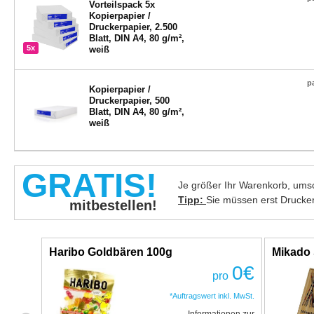
Vorteilspack 5x
Kopierpapier /
Druckerpapier, 2.500
Blatt, DIN A4, 80 g/m²,
5x
weiß
p
Kopierpapier /
Druckerpapier, 500
Blatt, DIN A4, 80 g/m²,
weiß
GRATIS!
Je größer Ihr Warenkorb, umso
Tipp:
Sie müssen erst Drucke
mitbestellen!
Haribo Goldbären 100g
Mikado 
0
€
pro
*Auftragswert inkl. MwSt.