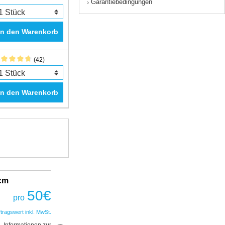
Garantiebedingungen
›
In den Warenkorb
(42)
In den Warenkorb
2cm
Fantastic Prime TWS Gaming Headset
COBRA
50
€
pro
50
€
pro
ftragswert inkl. MwSt.
*Auftragswert inkl. MwSt.