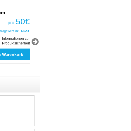
2cm
Fantastic Prime TWS Gaming Headset
COBRA
50
€
pro
50
€
pro
ftragswert inkl. MwSt.
*Auftragswert inkl. MwSt.
Informationen zur
Produktsicherheit
Informationen zur
Produktsicherheit