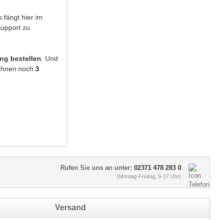
 fängt hier im
support zu
g bestellen
. Und
 Ihnen noch
3
Rufen Sie uns an unter:
02371 478 283 0
(Montag-Freitag, 9-17 Uhr)
Versand