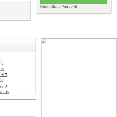
Kostenloser Versand
0
0 LT
0 N
0 NLT
20
20 D
820 DN