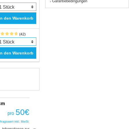
Garantiebedingungen
›
In den Warenkorb
(42)
In den Warenkorb
2cm
Fantastic Prime TWS Gaming Headset
COBRA
50
€
pro
50
€
pro
ftragswert inkl. MwSt.
*Auftragswert inkl. MwSt.