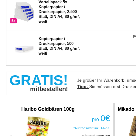
Vorteilspack 5x
Kopierpapier /
Druckerpapier, 2.500
Blatt, DIN A4, 80 g/m²,
5x
weiß
p
Kopierpapier /
Druckerpapier, 500
Blatt, DIN A4, 80 g/m²,
weiß
GRATIS!
Je größer Ihr Warenkorb, umso
Tipp:
Sie müssen erst Drucke
mitbestellen!
Haribo Goldbären 100g
Mikado 
0
€
pro
*Auftragswert inkl. MwSt.