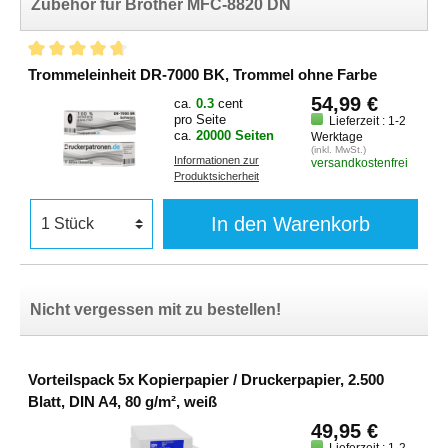
Zubehör für Brother MFC-8820 DN
Trommeleinheit DR-7000 BK, Trommel ohne Farbe
54,99 €
ca.
0.3
cent
pro Seite
Lieferzeit : 1-2
ca.
20000 Seiten
Werktage
(inkl. MwSt.)
Informationen zur
versandkostenfrei
Produktsicherheit
In den Warenkorb
Nicht vergessen mit zu bestellen!
Vorteilspack 5x Kopierpapier / Druckerpapier, 2.500
Blatt, DIN A4, 80 g/m², weiß
49,95 €
Lieferzeit : 1-2