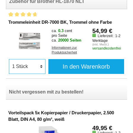
Zubehör für Brother HL-1870 NLT
Trommeleinheit DR-7000 BK, Trommel ohne Farbe
54,99 €
ca.
0.3
cent
pro Seite
Lieferzeit : 1-2
ca.
20000 Seiten
Werktage
(inkl. MwSt.)
Informationen zur
versandkostenfrei
Produktsicherheit
In den Warenkorb
Nicht vergessen mit zu bestellen!
Vorteilspack 5x Kopierpapier / Druckerpapier, 2.500
Blatt, DIN A4, 80 g/m², weiß
49,95 €
Lieferzeit : 1-2