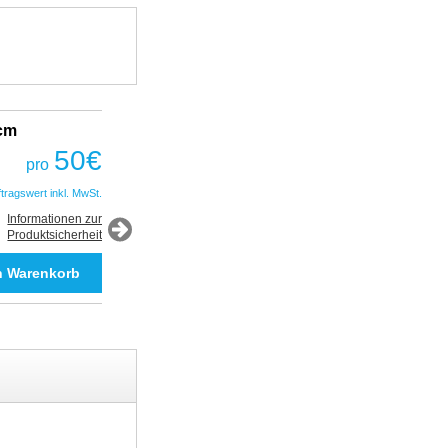
2cm
Fantastic Prime TWS Gaming Headset
COBRA
50
€
pro
50
€
pro
ftragswert inkl. MwSt.
*Auftragswert inkl. MwSt.
Informationen zur
Produktsicherheit
Informationen zur
Produktsicherheit