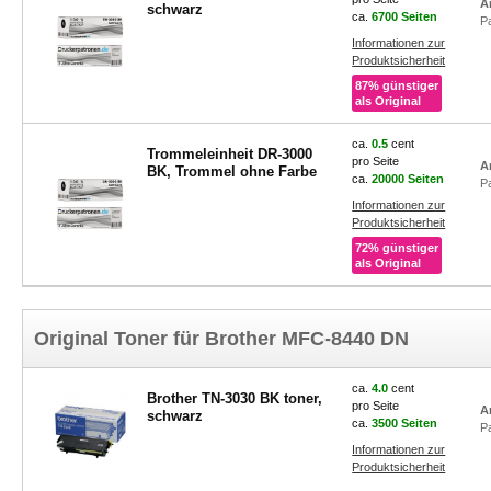
A
schwarz
ca.
6700 Seiten
P
Informationen zur
Produktsicherheit
87% günstiger
als Original
ca.
0.5
cent
Trommeleinheit DR-3000
pro Seite
A
BK, Trommel ohne Farbe
ca.
20000 Seiten
P
Informationen zur
Produktsicherheit
72% günstiger
als Original
Original Toner für Brother MFC-8440 DN
ca.
4.0
cent
Brother TN-3030 BK toner,
pro Seite
A
schwarz
ca.
3500 Seiten
P
Informationen zur
Produktsicherheit