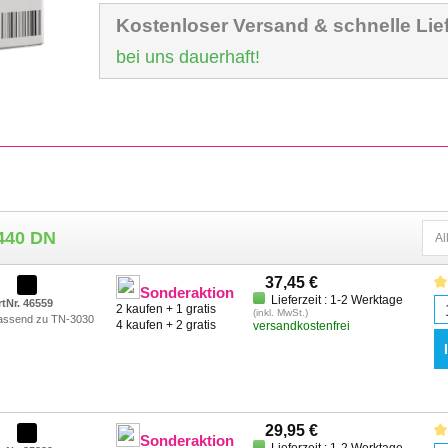
Kostenloser Versand & schnelle Lie
bei uns dauerhaft!
8440 DN
37,45 €
Sonderaktion
Lieferzeit : 1-2 Werktage
rtNr. 46559
2 kaufen + 1 gratis
(inkl. MwSt.)
assend zu TN-3030
4 kaufen + 2 gratis
versandkostenfrei
29,95 €
Sonderaktion