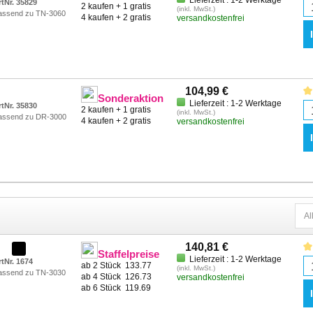
Lieferzeit : 1-2 Werktage
rtNr. 35829
2 kaufen + 1 gratis
(inkl. MwSt.)
assend zu TN-3060
4 kaufen + 2 gratis
versandkostenfrei
104,99 €
Sonderaktion
Lieferzeit : 1-2 Werktage
rtNr. 35830
2 kaufen + 1 gratis
(inkl. MwSt.)
assend zu DR-3000
4 kaufen + 2 gratis
versandkostenfrei
140,81 €
Staffelpreise
Lieferzeit : 1-2 Werktage
rtNr. 1674
ab 2 Stück
133.77
(inkl. MwSt.)
assend zu TN-3030
ab 4 Stück
126.73
versandkostenfrei
ab 6 Stück
119.69