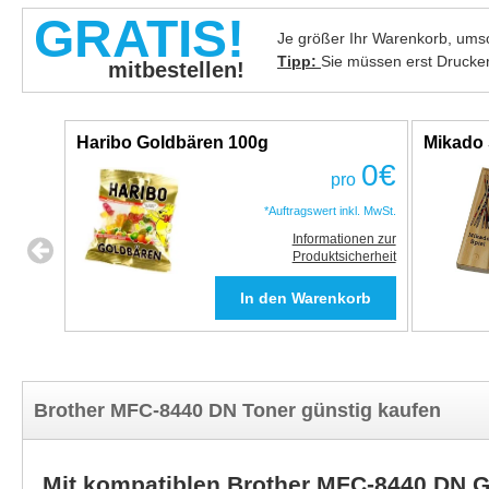
GRATIS!
Je größer Ihr Warenkorb, umso
Tipp:
Sie müssen erst Drucke
mitbestellen!
Haribo Goldbären 100g
Mikado 
0
€
pro
*Auftragswert inkl. MwSt.
Informationen zur
Produktsicherheit
Brother MFC-8440 DN Toner günstig kaufen
Mit kompatiblen Brother MFC-8440 DN 