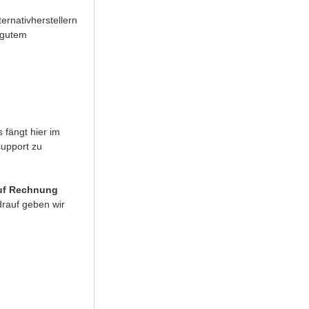
rnativherstellern
 gutem
 fängt hier im
support zu
uf Rechnung
rauf geben wir