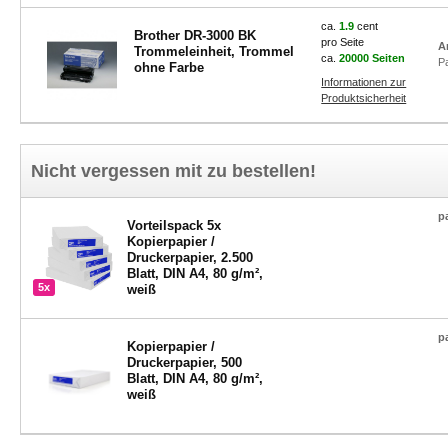
ca.
1.9
cent
Brother DR-3000 BK
pro Seite
A
Trommeleinheit, Trommel
ca.
20000 Seiten
P
ohne Farbe
Informationen zur
Produktsicherheit
Nicht vergessen mit zu bestellen!
p
Vorteilspack 5x
Kopierpapier /
Druckerpapier, 2.500
Blatt, DIN A4, 80 g/m²,
5x
weiß
p
Kopierpapier /
Druckerpapier, 500
Blatt, DIN A4, 80 g/m²,
weiß