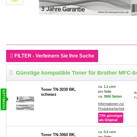
FILTER - Verfeinern Sie Ihre Suche
Günstige kompatible Toner für Brother MFC-
ca.
1.1
cent
Toner TN-3030 BK,
pro Seite
A
schwarz
ca.
3500 Seiten
P
Informationen zur
Produktsicherheit
73% günstiger
als Original
ca.
0.4
cent
Toner TN-3060 BK,
pro Seite