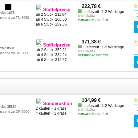
222,78 €
Staffelpreise
Lieferzeit : 1-2 Werktage
rtNr. 1675
ab 2 Stück
211.64
(inkl. MwSt.)
assend zu TN-3060
ab 4 Stück
200.50
versandkostenfrei
ab 6 Stück
189.36
371,38 €
Staffelpreise
Lieferzeit : 1-2 Werktage
rtNr. 8501
ab 2 Stück
352.81
(inkl. MwSt.)
assend zu DR-3000
ab 4 Stück
334.24
versandkostenfrei
ab 6 Stück
315.67
104,99 €
Sonderaktion
Lieferzeit : 1-2 Werktage
rtNr. 35830
2 kaufen + 1 gratis
(inkl. MwSt.)
assend zu DR-3000
4 kaufen + 2 gratis
versandkostenfrei