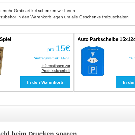
 mehr Gratisartikel schenken wir Ihnen.
rzubehör in den Warenkorb legen um alle Geschenke freizuschalten
Spiel
Auto Parkscheibe 15x1
15
€
pro
*Auftragswert inkl. MwSt.
*Au
Informationen zur
Produktsicherheit
Geld beim Drucken sparen