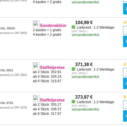
assend zu DR-7000
4 kaufen + 2 gratis
versandkostenfrei
104,99 €
Sonderaktion
Lieferzeit : 1-2 Werktage
rtNr. 35830
2 kaufen + 1 gratis
(inkl. MwSt.)
assend zu DR-3000
4 kaufen + 2 gratis
versandkostenfrei
371,38 €
Staffelpreise
Lieferzeit : 1-2 Werktage
rtNr. 8501
ab 2 Stück
352.81
(inkl. MwSt.)
assend zu DR-3000
ab 4 Stück
334.24
versandkostenfrei
ab 6 Stück
315.67
373,97 €
Staffelpreise
Lieferzeit : 1-2 Werktage
rtNr. 8781
ab 2 Stück
355.27
(inkl. MwSt.)
assend zu DR-3100
ab 4 Stück
336.57
versandkostenfrei
ab 6 Stück
317.87