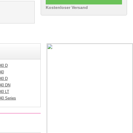
Kostenloser Versand
40 D
40
40 D
840 DN
40 LT
40 Series