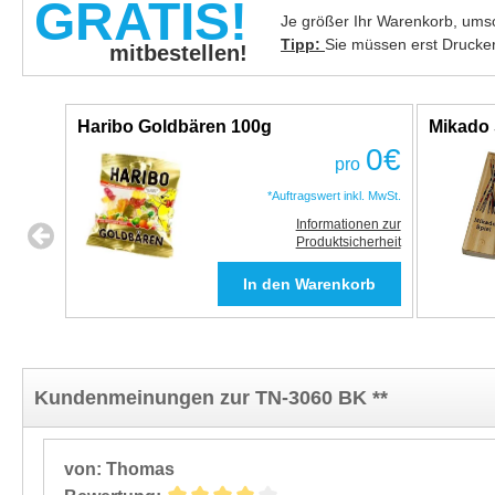
GRATIS!
Je größer Ihr Warenkorb, umso
Tipp:
Sie müssen erst Drucke
mitbestellen!
Haribo Goldbären 100g
Mikado 
0
€
pro
*Auftragswert inkl. MwSt.
Informationen zur
Produktsicherheit
Kundenmeinungen zur TN-3060 BK **
von: Thomas