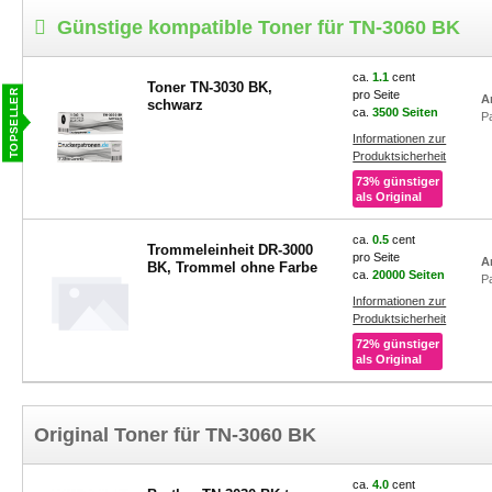
Günstige kompatible Toner für TN-3060 BK
ca.
1.1
cent
Toner TN-3030 BK,
pro Seite
A
schwarz
ca.
3500 Seiten
P
Informationen zur
Produktsicherheit
73% günstiger
als Original
ca.
0.5
cent
Trommeleinheit DR-3000
pro Seite
A
BK, Trommel ohne Farbe
ca.
20000 Seiten
P
Informationen zur
Produktsicherheit
72% günstiger
als Original
Original Toner für TN-3060 BK
ca.
4.0
cent