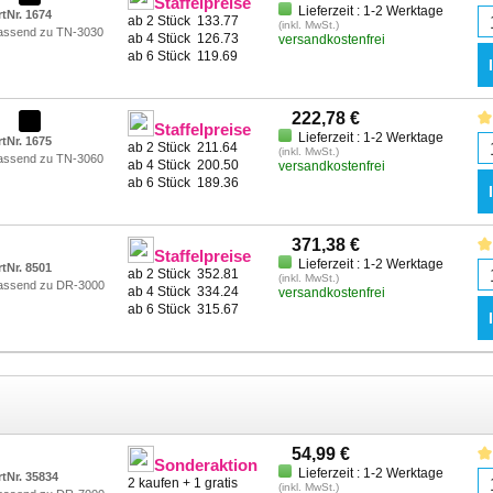
Staffelpreise
Lieferzeit : 1-2 Werktage
rtNr. 1674
ab 2 Stück
133.77
(inkl. MwSt.)
assend zu TN-3030
ab 4 Stück
126.73
versandkostenfrei
ab 6 Stück
119.69
222,78 €
Staffelpreise
Lieferzeit : 1-2 Werktage
rtNr. 1675
ab 2 Stück
211.64
(inkl. MwSt.)
assend zu TN-3060
ab 4 Stück
200.50
versandkostenfrei
ab 6 Stück
189.36
371,38 €
Staffelpreise
Lieferzeit : 1-2 Werktage
rtNr. 8501
ab 2 Stück
352.81
(inkl. MwSt.)
assend zu DR-3000
ab 4 Stück
334.24
versandkostenfrei
ab 6 Stück
315.67
54,99 €
Sonderaktion
Lieferzeit : 1-2 Werktage
rtNr. 35834
2 kaufen + 1 gratis
(inkl. MwSt.)