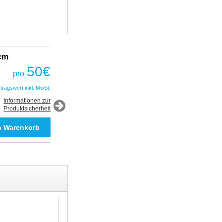
2cm
Fantastic Prime TWS Gaming Headset
COBRA
50
€
pro
50
€
pro
ftragswert inkl. MwSt.
*Auftragswert inkl. MwSt.
Informationen zur
Produktsicherheit
Informationen zur
Produktsicherheit