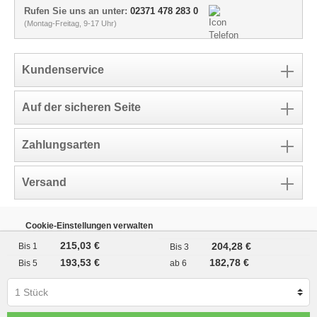
Rufen Sie uns an unter:
02371 478 283 0
(Montag-Freitag, 9-17 Uhr)
Kundenservice
Auf der sicheren Seite
Zahlungsarten
Versand
Cookie-Einstellungen verwalten
* Im Vergleich zum Kauf der Produkte zum Einzelpreis
215,03 €
204,28 €
Bis
1
Bis
3
** Der Kunde erhielt für seine Bewertung einen Rabattcode über
10% für seinen nächsten Einkauf.
193,53 €
182,78 €
Bis
5
ab
6
Hinweis: Alle genannten Markennamen und Bezeichnungen sind
eingetragene Warenzeichen ihrer Eigentümer.
Die aufgeführten Markennamen und Bezeichnungen auf unseren
Internetseiten dienen ausschließlich zur Beschreibung unserer
Produkte.