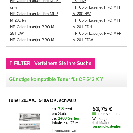
HP Color LaserJet Pro M 254
254 NW
dnw
HP Color Laserjet PRO MFP
HP Color LaserJet Pro MFP
M 280 NW
M 281 fw
HP Color Laserjet PRO MFP
HP Color Laserjet PRO M
M 281 FDN
254 DW
HP Color Laserjet PRO MFP
HP Color Laserjet PRO M
M 281 FDW
FILTER - Verfeinern Sie Ihre Suche
Günstige kompatible Toner für CF 542 X Y
Toner 203A/CF540A BK, schwarz
53,75 €
ca.
3.8
cent
pro Seite
Lieferzeit : 1-2
ca.
1400 Seiten
Werktage
Inhalt: ca. 23 ml
(inkl. MwSt.)
versandkostenfrei
Informationen zur