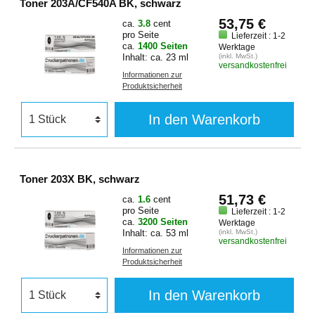
Toner 203A/CF540A BK, schwarz
53,75 €
ca.
3.8
cent
pro Seite
Lieferzeit : 1-2
ca.
1400 Seiten
Werktage
Inhalt: ca. 23 ml
(inkl. MwSt.)
versandkostenfrei
Informationen zur
Produktsicherheit
In den Warenkorb
Toner 203X BK, schwarz
51,73 €
ca.
1.6
cent
pro Seite
Lieferzeit : 1-2
ca.
3200 Seiten
Werktage
Inhalt: ca. 53 ml
(inkl. MwSt.)
versandkostenfrei
Informationen zur
Produktsicherheit
In den Warenkorb