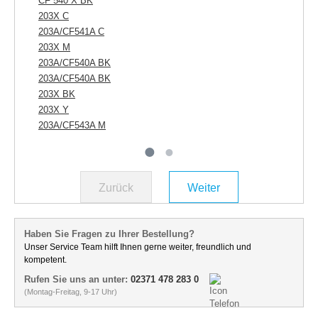
CF 540 X BK
20
203X C
20
203A/CF541A C
CF
203X M
20
203A/CF540A BK
CF
203A/CF540A BK
203X BK
203X Y
203A/CF543A M
Zurück
Weiter
Haben Sie Fragen zu Ihrer Bestellung?
Unser Service Team hilft Ihnen gerne weiter, freundlich und
kompetent.
Rufen Sie uns an unter:
02371 478 283 0
(Montag-Freitag, 9-17 Uhr)