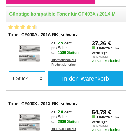
Günstige kompatible Toner für CF403X / 201X M
Toner CF400A / 201A BK, schwarz
37,26 €
ca.
2.5
cent
pro Seite
Lieferzeit : 1-2
ca.
1500 Seiten
Werktage
(inkl. MwSt.)
Informationen zur
versandkostenfrei
Produktsicherheit
In den Warenkorb
Toner CF400X / 201X BK, schwarz
54,78 €
ca.
2.0
cent
pro Seite
Lieferzeit : 1-2
ca.
2800 Seiten
Werktage
(inkl. MwSt.)
Informationen zur
versandkostenfrei