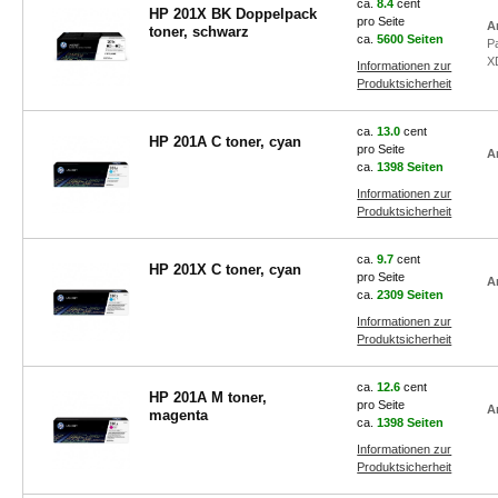
ca.
8.4
cent
HP 201X BK Doppelpack
pro Seite
A
toner, schwarz
ca.
5600 Seiten
P
X
Informationen zur
Produktsicherheit
ca.
13.0
cent
HP 201A C toner, cyan
pro Seite
A
ca.
1398 Seiten
Informationen zur
Produktsicherheit
ca.
9.7
cent
HP 201X C toner, cyan
pro Seite
A
ca.
2309 Seiten
Informationen zur
Produktsicherheit
ca.
12.6
cent
HP 201A M toner,
pro Seite
A
magenta
ca.
1398 Seiten
Informationen zur
Produktsicherheit