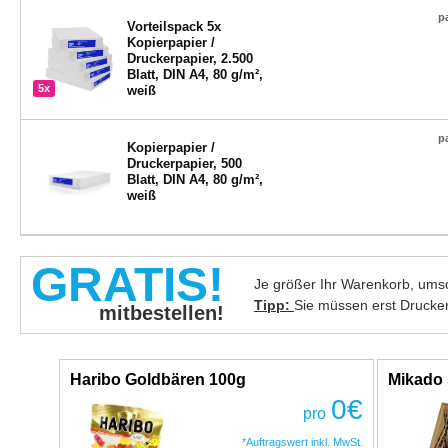
p
Vorteilspack 5x
Kopierpapier /
Druckerpapier, 2.500
Blatt, DIN A4, 80 g/m²,
5x
weiß
p
Kopierpapier /
Druckerpapier, 500
Blatt, DIN A4, 80 g/m²,
weiß
GRATIS!
Je größer Ihr Warenkorb, umso
Tipp:
Sie müssen erst Drucke
mitbestellen!
Haribo Goldbären 100g
Mikado 
0
€
pro
*Auftragswert inkl. MwSt.