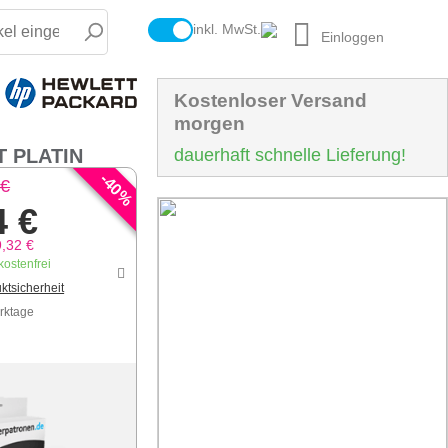
inkl. MwSt.
Einloggen
Kostenloser Versand
morgen
T PLATIN
dauerhaft schnelle Lieferung!
-
40
 €
%
4 €
,32 €
ostenfrei
ktsicherheit
erktage