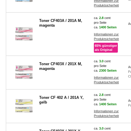
Informationen zur
Produktsicherheit
ca.
2.8
cent
Toner CF403A / 201A M,
pro Seite
A
magenta
ca.
1400 Seiten
Informationen zur
Produktsicherheit
65% günstiger
als Original
ca.
3.0
cent
Toner CF403X / 201X M,
pro Seite
A
magenta
ca.
2300 Seiten
P
C
Informationen zur
Produktsicherheit
ca.
2.8
cent
Toner CF 402 A / 201A Y,
pro Seite
A
gelb
ca.
1400 Seiten
P
Informationen zur
Produktsicherheit
ca.
3.0
cent