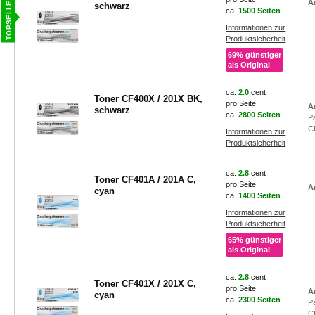
A
schwarz
ca.
1500 Seiten
Informationen zur
Produktsicherheit
69% günstiger
als Original
ca.
2.0
cent
Toner CF400X / 201X BK,
pro Seite
A
schwarz
ca.
2800 Seiten
P
C
Informationen zur
Produktsicherheit
ca.
2.8
cent
Toner CF401A / 201A C,
pro Seite
A
cyan
ca.
1400 Seiten
Informationen zur
Produktsicherheit
65% günstiger
als Original
ca.
2.8
cent
Toner CF401X / 201X C,
pro Seite
A
cyan
ca.
2300 Seiten
P
C