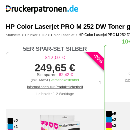
HP Color Laserjet PRO M 252 DW Toner g
HP Color Laserjet PRO M 252 
Startseite
Drucker
HP
Color LaserJet
>
>
>
>
10
5ER SPAR-SET SILBER
-
20
312,07 €
%
249,65 €
Sie sparen:
62,42 €
(inkl. MwSt.)
versandkostenfrei
Inf
Informationen zur Produktsicherheit
Lieferzeit : 1-2 Werktage
x5
x2
x2
x2
x1