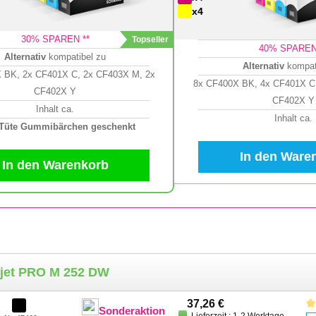
x4
30
% SPAREN **
40
% SPAREN
Alternativ
kompatibel zu
Alternativ
kompat
 BK, 2x CF401X C, 2x CF403X M, 2x
8x CF400X BK, 4x CF401X C
CF402X Y
CF402X Y
Inhalt ca.
Inhalt ca.
 Tüte Gummibärchen geschenkt
In den Ware
In den Warenkorb
rjet PRO M 252 DW
37,26 €
Sonderaktion