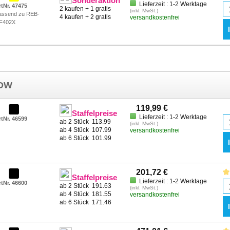
Sonderaktion
Lieferzeit : 1-2 Werktage
rtNr. 47475
2 kaufen + 1 gratis
(inkl. MwSt.)
assend zu REB-
4 kaufen + 2 gratis
versandkostenfrei
F402X
 DW
119,99 €
Staffelpreise
Lieferzeit : 1-2 Werktage
rtNr. 46599
ab 2 Stück
113.99
(inkl. MwSt.)
ab 4 Stück
107.99
versandkostenfrei
ab 6 Stück
101.99
201,72 €
Staffelpreise
Lieferzeit : 1-2 Werktage
rtNr. 46600
ab 2 Stück
191.63
(inkl. MwSt.)
ab 4 Stück
181.55
versandkostenfrei
ab 6 Stück
171.46