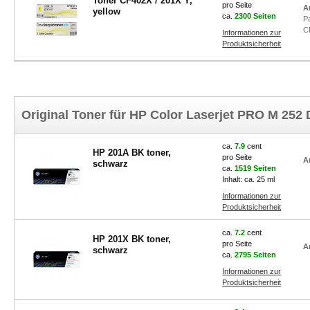
Toner CF402X / 201X Y,
pro Seite
A
yellow
ca.
2300 Seiten
P
C
Informationen zur
Produktsicherheit
Original Toner für HP Color Laserjet PRO M 252
ca.
7.9
cent
HP 201A BK toner,
pro Seite
A
schwarz
ca.
1519 Seiten
Inhalt: ca. 25 ml
Informationen zur
Produktsicherheit
ca.
7.2
cent
HP 201X BK toner,
pro Seite
A
schwarz
ca.
2795 Seiten
Informationen zur
Produktsicherheit