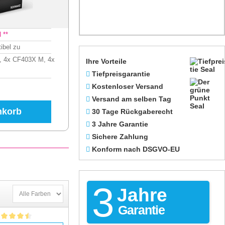
 **
ibel zu
, 4x CF403X M, 4x
Ihre Vorteile
Tiefpreisgarantie
Kostenloser Versand
Versand am selben Tag
nkorb
30 Tage Rückgaberecht
3 Jahre Garantie
Sichere Zahlung
Konform nach DSGVO-EU
3
Jahre
Garantie