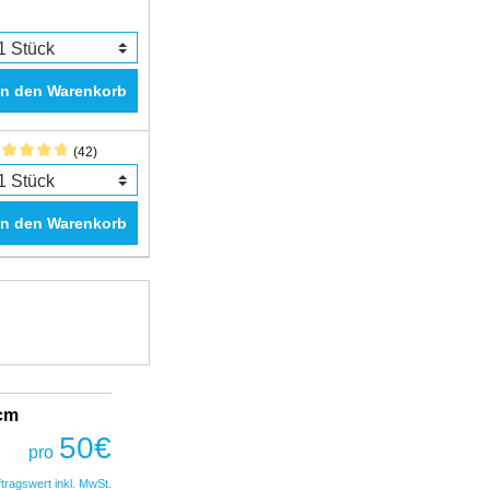
In den Warenkorb
(42)
In den Warenkorb
2cm
Fantastic Prime TWS Gaming Headset
COBRA
50
€
pro
50
€
pro
ftragswert inkl. MwSt.