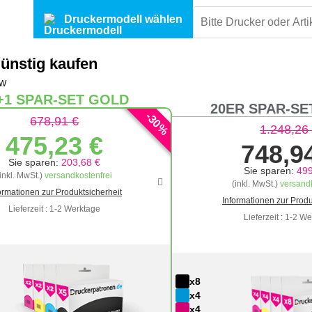
Druckermodell wählen
ünstig kaufen
DW
+1 SPAR-SET GOLD
20ER SPAR-SE
-
30
678,91 €
%
1.248,26
475,23 €
748,9
Sie sparen:
203,68 €
Sie sparen:
499
(inkl. MwSt.)
versandkostenfrei
(inkl. MwSt.)
versandk
ormationen zur Produktsicherheit
Informationen zur Produ
Lieferzeit : 1-2 Werktage
Lieferzeit : 1-2 W
x8
x4
x4