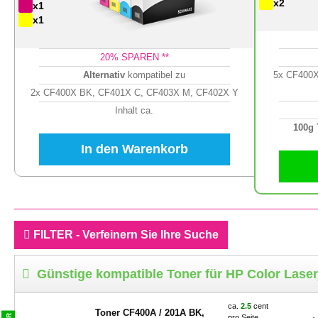
x2
x1
x1
20
% SPAREN **
Alternativ
kompatibel zu
5x CF400X
2x CF400X BK, CF401X C, CF403X M, CF402X Y
Inhalt ca.
100g
In den Warenkorb
FILTER - Verfeinern Sie Ihre Suche
Günstige kompatible Toner für HP Color Lase
ca.
2.5
cent
Toner CF400A / 201A BK,
pro Seite