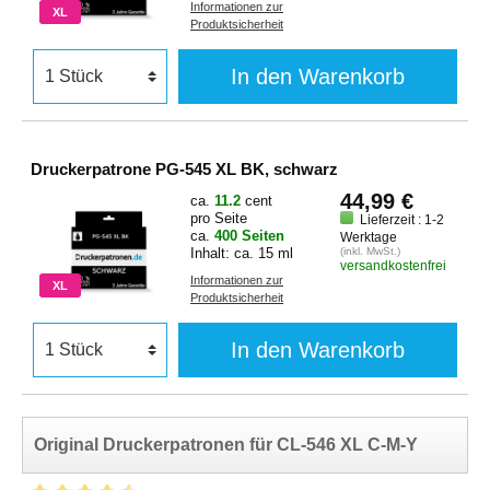
Canon Pixma MG 3000
Series
Informationen zur
XL
Produktsicherheit
Series
Canon Pixma TS 3351
Canon Pixma MG 3050
Canon Pixma TS 3352
In den Warenkorb
Canon Pixma MG 3050
Canon Pixma TS 3355
Series
Canon Pixma TS 3400
Canon Pixma MG 3051
Series
Canon Pixma MG 3052
Canon Pixma TS 3440
Druckerpatrone PG-545 XL BK, schwarz
Canon Pixma MG 3053
Canon Pixma TS 3450
Canon Pixma MX 490 Series
Canon Pixma TS 3450
44,99 €
ca.
11.2
cent
pro Seite
Canon Pixma MX 494
Series
Lieferzeit : 1-2
ca.
400 Seiten
Werktage
Canon Pixma MX 495
Canon Pixma TS 3451
Inhalt: ca. 15 ml
(inkl. MwSt.)
versandkostenfrei
Canon Pixma MX 495 white
Canon Pixma TS 3452
Informationen zur
XL
Produktsicherheit
In den Warenkorb
Original Druckerpatronen für CL-546 XL C-M-Y