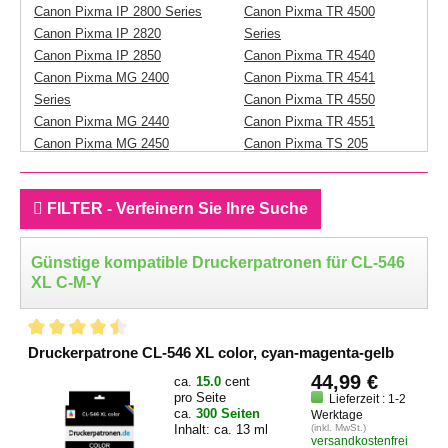
Canon Pixma IP 2800 Series
Canon Pixma TR 4500
Canon Pixma IP 2820
Series
Canon Pixma IP 2850
Canon Pixma TR 4540
Canon Pixma MG 2400
Canon Pixma TR 4541
Series
Canon Pixma TR 4550
Canon Pixma MG 2440
Canon Pixma TR 4551
Canon Pixma MG 2450
Canon Pixma TS 205
Canon Pixma MG 2455
Canon Pixma TS 302
Canon Pixma MG 2500
Canon Pixma TS 304
FILTER - Verfeinern Sie Ihre Suche
Series
Canon Pixma TS 305
Canon Pixma MG 2540
Canon Pixma TS 3100
Canon Pixma MG 2550
Series
Günstige kompatible Druckerpatronen für CL-546
Canon Pixma MG 2550 S
Canon Pixma TS 3150
XL C-M-Y
Canon Pixma MG 2555
Canon Pixma TS 3150
Canon Pixma MG 2555 S
Canon Pixma TS 3151
Canon Pixma MG 2900
Canon Pixma TS 3152
Druckerpatrone CL-546 XL color, cyan-magenta-gelb
Series
Canon Pixma TS 3300
44,99 €
ca.
15.0
cent
Canon Pixma MG 2940
Series
pro Seite
Lieferzeit : 1-2
Canon Pixma MG 2950
Canon Pixma TS 3350
ca.
300 Seiten
Werktage
Canon Pixma MG 2950 S
Inhalt: ca. 13 ml
Canon Pixma TS 3350
(inkl. MwSt.)
versandkostenfrei