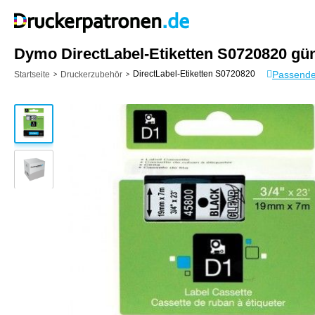
Dymo DirectLabel-Etiketten S0720820 gün
Passende
DirectLabel-Etiketten S0720820
Startseite
Druckerzubehör
>
>