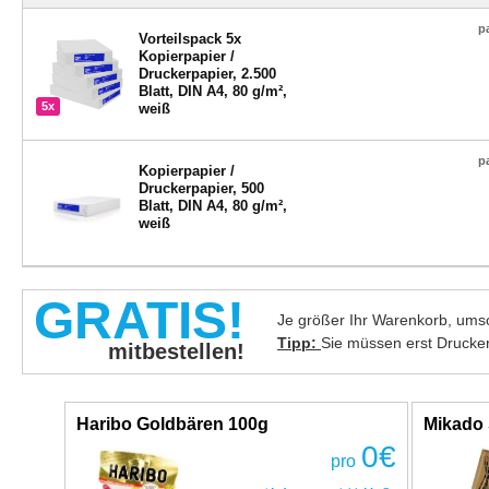
p
Vorteilspack 5x
Kopierpapier /
Druckerpapier, 2.500
Blatt, DIN A4, 80 g/m²,
5x
weiß
p
Kopierpapier /
Druckerpapier, 500
Blatt, DIN A4, 80 g/m²,
weiß
GRATIS!
Je größer Ihr Warenkorb, umso
Tipp:
Sie müssen erst Drucke
mitbestellen!
Haribo Goldbären 100g
Mikado 
0
€
pro