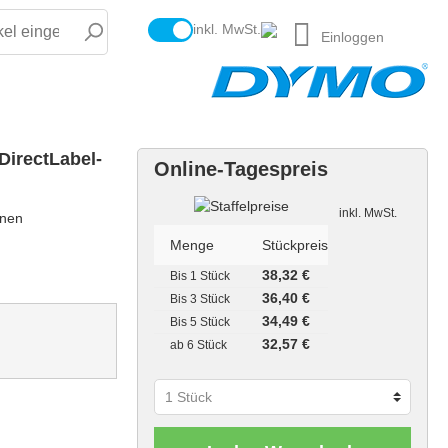
inkl. MwSt.
Einloggen
DirectLabel-
Online-Tagespreis
Staffelpreise
inkl. MwSt.
onen
Menge
Stückpreis
38,32 €
Bis
1 Stück
36,40 €
Bis
3 Stück
34,49 €
Bis
5 Stück
32,57 €
ab
6 Stück