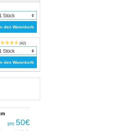
In den Warenkorb
(42)
In den Warenkorb
2cm
Fantastic Prime TWS Gaming Headset
COBRA
50
€
pro
50
€
pro