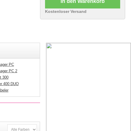
In den Warenkorb
Kostenloser Versand
ager PC
ager PC 2
t 300
er 400 DUO
beler