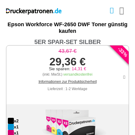
Epson Workforce WF-2650 DWF Toner günstig
kaufen
5ER SPAR-SET SILBER
-
33
43,67 €
%
29,36 €
Sie sparen:
14,31 €
(inkl. MwSt.)
versandkostenfrei
Informationen zur Produktsicherheit
Lieferzeit : 1-2 Werktage
x2
x1
x1