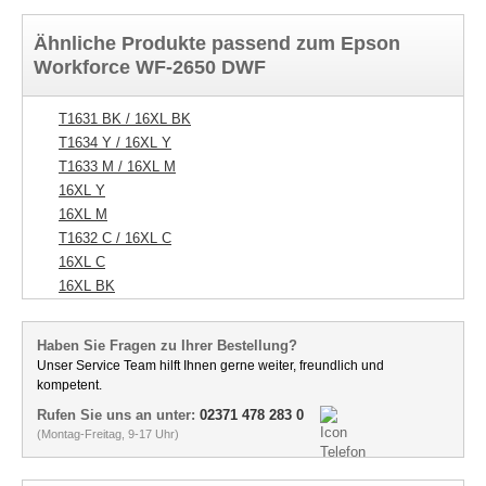
Ähnliche Produkte passend zum Epson
Workforce WF-2650 DWF
T1631 BK / 16XL BK
T1634 Y / 16XL Y
T1633 M / 16XL M
16XL Y
16XL M
T1632 C / 16XL C
16XL C
16XL BK
Haben Sie Fragen zu Ihrer Bestellung?
Unser Service Team hilft Ihnen gerne weiter, freundlich und
kompetent.
Rufen Sie uns an unter:
02371 478 283 0
(Montag-Freitag, 9-17 Uhr)