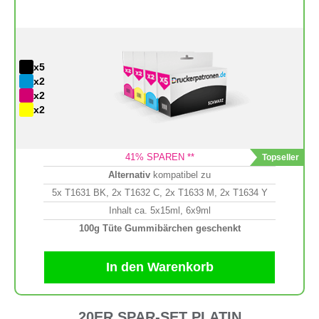
x5
x2
x2
x2
41
% SPAREN **
Alternativ
kompatibel zu
5x T1631 BK, 2x T1632 C, 2x T1633 M, 2x T1634 Y
Inhalt ca. 5x15ml, 6x9ml
100g Tüte Gummibärchen geschenkt
In den Warenkorb
20ER SPAR-SET PLATIN