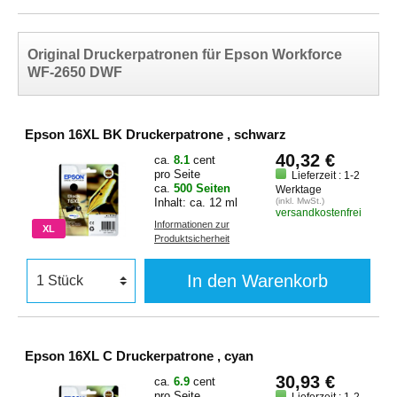
Original Druckerpatronen für Epson Workforce
WF-2650 DWF
Epson 16XL BK Druckerpatrone , schwarz
40,32 €
ca.
8.1
cent
pro Seite
Lieferzeit : 1-2
ca.
500 Seiten
Werktage
Inhalt: ca. 12 ml
(inkl. MwSt.)
versandkostenfrei
Informationen zur
XL
Produktsicherheit
In den Warenkorb
Epson 16XL C Druckerpatrone , cyan
30,93 €
ca.
6.9
cent
pro Seite