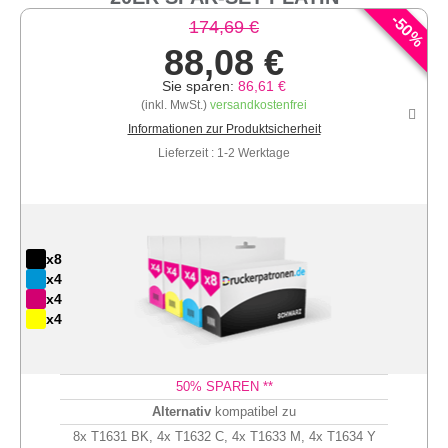
-
50
174,69 €
%
88,08 €
Sie sparen:
86,61 €
(inkl. MwSt.)
versandkostenfrei
Informationen zur Produktsicherheit
Lieferzeit : 1-2 Werktage
x8
x4
x4
x4
50
% SPAREN **
Alternativ
kompatibel zu
8x T1631 BK, 4x T1632 C, 4x T1633 M, 4x T1634 Y