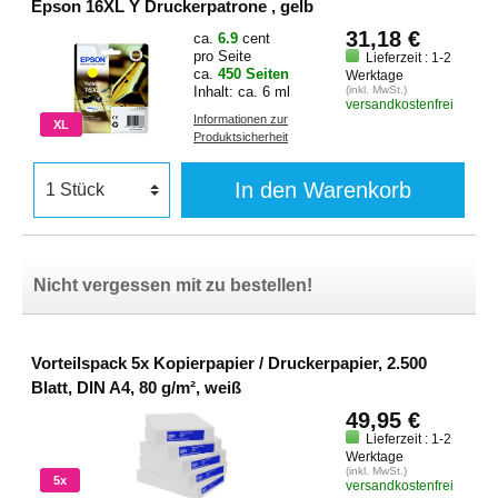
Epson 16XL Y Druckerpatrone , gelb
31,18 €
ca.
6.9
cent
pro Seite
Lieferzeit : 1-2
ca.
450 Seiten
Werktage
Inhalt: ca. 6 ml
(inkl. MwSt.)
versandkostenfrei
Informationen zur
XL
Produktsicherheit
In den Warenkorb
Nicht vergessen mit zu bestellen!
Vorteilspack 5x Kopierpapier / Druckerpapier, 2.500
Blatt, DIN A4, 80 g/m², weiß
49,95 €
Lieferzeit : 1-2
Werktage
(inkl. MwSt.)
5x
versandkostenfrei