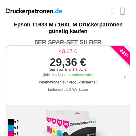
Epson T1633 M / 16XL M Druckerpatronen
günstig kaufen
5ER SPAR-SET SILBER
-
33
43,67 €
%
29,36 €
Sie sparen:
14,31 €
(inkl. MwSt.)
versandkostenfrei
Informationen zur Produktsicherheit
Lieferzeit : 1-2 Werktage
x2
x1
x1