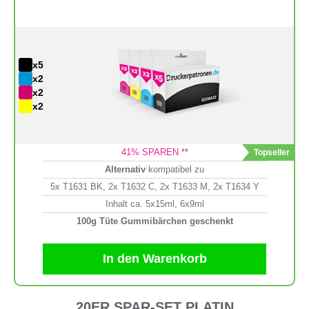
x5
x2
x2
x2
41
% SPAREN **
Alternativ
kompatibel zu
5x T1631 BK, 2x T1632 C, 2x T1633 M, 2x T1634 Y
Inhalt ca. 5x15ml, 6x9ml
100g Tüte Gummibärchen geschenkt
In den Warenkorb
20ER SPAR-SET PLATIN