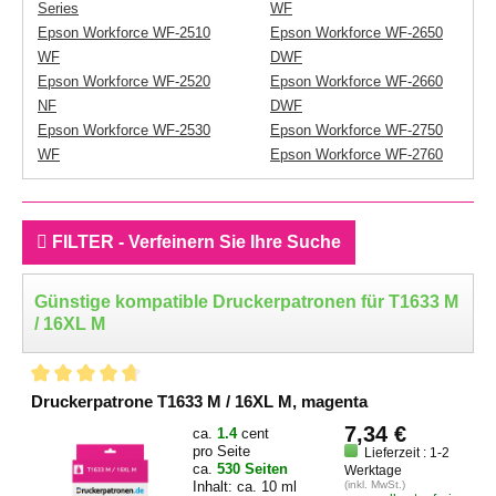
Series
WF
Epson Workforce WF-2510
Epson Workforce WF-2650
WF
DWF
Epson Workforce WF-2520
Epson Workforce WF-2660
NF
DWF
Epson Workforce WF-2530
Epson Workforce WF-2750
WF
Epson Workforce WF-2760
FILTER - Verfeinern Sie Ihre Suche
Günstige kompatible Druckerpatronen für T1633 M
/ 16XL M
Druckerpatrone T1633 M / 16XL M, magenta
7,34 €
ca.
1.4
cent
pro Seite
Lieferzeit : 1-2
ca.
530 Seiten
Werktage
Inhalt: ca. 10 ml
(inkl. MwSt.)