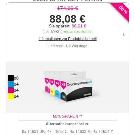
-
50
174,69 €
%
88,08 €
Sie sparen:
86,61 €
(inkl. MwSt.)
versandkostenfrei
Informationen zur Produktsicherheit
Lieferzeit : 1-2 Werktage
x8
x4
x4
x4
50
% SPAREN **
Alternativ
kompatibel zu
8x T1631 BK, 4x T1632 C, 4x T1633 M, 4x T1634 Y