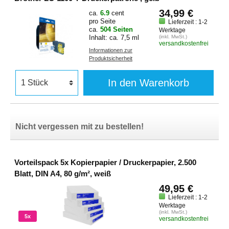
34,99 €
ca.
6.9
cent
pro Seite
Lieferzeit : 1-2
ca.
504 Seiten
Werktage
Inhalt: ca. 7,5 ml
(inkl. MwSt.)
versandkostenfrei
Informationen zur
Produktsicherheit
In den Warenkorb
Nicht vergessen mit zu bestellen!
Vorteilspack 5x Kopierpapier / Druckerpapier, 2.500
Blatt, DIN A4, 80 g/m², weiß
49,95 €
Lieferzeit : 1-2
Werktage
(inkl. MwSt.)
5x
versandkostenfrei