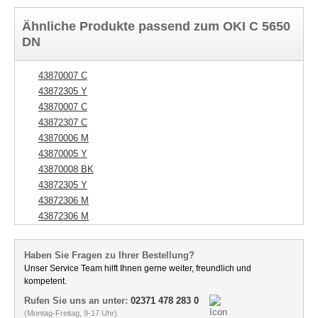
Ähnliche Produkte passend zum OKI C 5650
DN
43870007 C
43872305 Y
43870007 C
43872307 C
43870006 M
43870005 Y
43870008 BK
43872305 Y
43872306 M
43872306 M
Haben Sie Fragen zu Ihrer Bestellung?
Unser Service Team hilft Ihnen gerne weiter, freundlich und
kompetent.
Rufen Sie uns an unter:
02371 478 283 0
(Montag-Freitag, 9-17 Uhr)