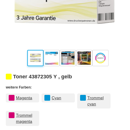
Toner 43872305 Y , gelb
weitere Farben:
Magenta
Cyan
Trommel
cyan
Trommel
magenta