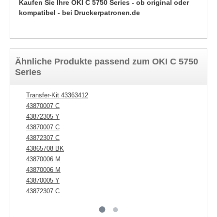
Kaufen Sie Ihre OKI C 5750 Series - ob original oder
kompatibel - bei Druckerpatronen.de
Ähnliche Produkte passend zum OKI C 5750
Series
Transfer-Kit 43363412
43
43870007 C
43
43872305 Y
43
43870007 C
43
43872307 C
43865708 BK
43870006 M
43870006 M
43870005 Y
43872307 C