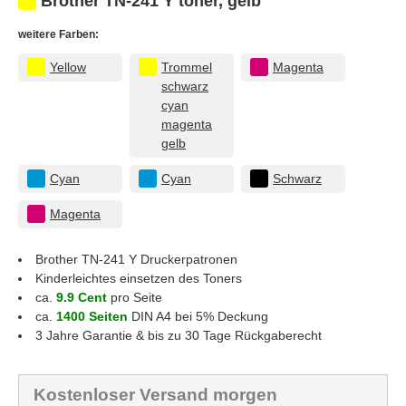
Brother TN-241 Y toner, gelb
weitere Farben:
Yellow
Trommel
Magenta
schwarz
cyan
magenta
gelb
Cyan
Cyan
Schwarz
Magenta
Brother TN-241 Y
Druckerpatronen
Kinderleichtes einsetzen des Toners
ca.
9.9 Cent
pro Seite
ca.
1400 Seiten
DIN A4 bei 5% Deckung
3 Jahre Garantie & bis zu 30 Tage Rückgaberecht
Kostenloser Versand morgen