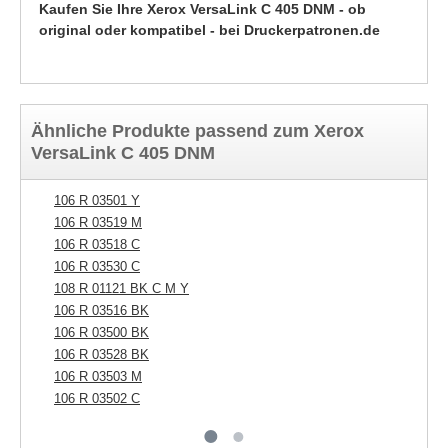
Kaufen Sie Ihre Xerox VersaLink C 405 DNM - ob
original oder kompatibel - bei Druckerpatronen.de
Ähnliche Produkte passend zum Xerox
VersaLink C 405 DNM
106 R 03501 Y
10
106 R 03519 M
10
106 R 03518 C
10
106 R 03530 C
108 R 01121 BK C M Y
106 R 03516 BK
106 R 03500 BK
106 R 03528 BK
106 R 03503 M
106 R 03502 C