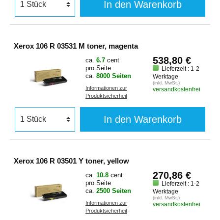
In den Warenkorb
Xerox 106 R 03531 M toner, magenta
538,80 €
ca.
6.7
cent
pro Seite
Lieferzeit : 1-2
ca.
8000 Seiten
Werktage
(inkl. MwSt.)
Informationen zur
versandkostenfrei
Produktsicherheit
In den Warenkorb
Xerox 106 R 03501 Y toner, yellow
270,86 €
ca.
10.8
cent
pro Seite
Lieferzeit : 1-2
ca.
2500 Seiten
Werktage
(inkl. MwSt.)
Informationen zur
versandkostenfrei
Produktsicherheit