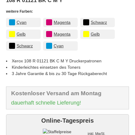
108 R 01121 BK C M Y
weitere Farben:
Cyan
Magenta
Schwarz
Gelb
Magenta
Gelb
Schwarz
Cyan
Xerox 108 R 01121 BK C M Y
Druckerpatronen
Kinderleichtes einsetzen des Toners
3 Jahre Garantie & bis zu 30 Tage Rückgaberecht
Kostenloser Versand am Montag
dauerhaft schnelle Lieferung!
Online-Tagespreis
Staffelpreise
inkl. MwSt.