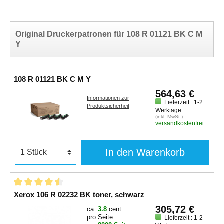
Original Druckerpatronen für 108 R 01121 BK C M
Y
108 R 01121 BK C M Y
564,63 €
Informationen zur
Lieferzeit : 1-2
Produktsicherheit
Werktage
(inkl. MwSt.)
versandkostenfrei
In den Warenkorb
Xerox 106 R 02232 BK toner, schwarz
305,72 €
ca.
3.8
cent
pro Seite
Lieferzeit : 1-2