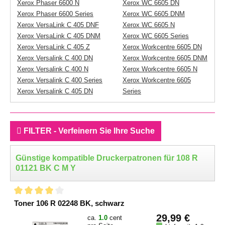
Xerox Phaser 6600 N
Xerox WC 6605 DN
Xerox Phaser 6600 Series
Xerox WC 6605 DNM
Xerox VersaLink C 405 DNF
Xerox WC 6605 N
Xerox VersaLink C 405 DNM
Xerox WC 6605 Series
Xerox VersaLink C 405 Z
Xerox Workcentre 6605 DN
Xerox Versalink C 400 DN
Xerox Workcentre 6605 DNM
Xerox Versalink C 400 N
Xerox Workcentre 6605 N
Xerox Versalink C 400 Series
Xerox Workcentre 6605
Xerox Versalink C 405 DN
Series
FILTER - Verfeinern Sie Ihre Suche
Günstige kompatible Druckerpatronen für 108 R
01121 BK C M Y
Toner 106 R 02248 BK, schwarz
29,99 €
ca.
1.0
cent