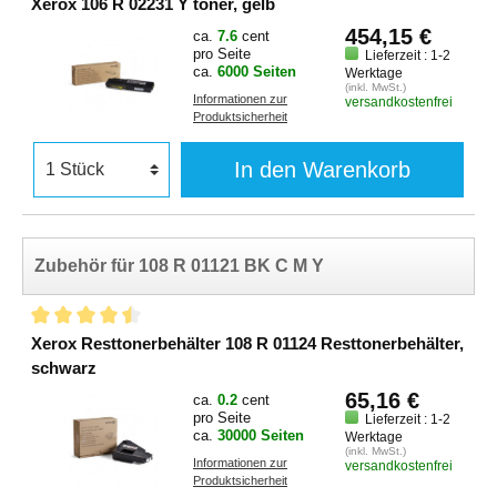
Xerox 106 R 02231 Y toner, gelb
454,15 €
ca.
7.6
cent
pro Seite
Lieferzeit : 1-2
ca.
6000 Seiten
Werktage
(inkl. MwSt.)
Informationen zur
versandkostenfrei
Produktsicherheit
In den Warenkorb
Zubehör für 108 R 01121 BK C M Y
Xerox Resttonerbehälter 108 R 01124 Resttonerbehälter,
schwarz
65,16 €
ca.
0.2
cent
pro Seite
Lieferzeit : 1-2
ca.
30000 Seiten
Werktage
(inkl. MwSt.)
Informationen zur
versandkostenfrei
Produktsicherheit