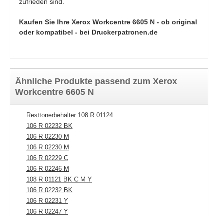
zufrieden sind.
Kaufen Sie Ihre Xerox Workcentre 6605 N - ob original
oder kompatibel - bei Druckerpatronen.de
Ähnliche Produkte passend zum Xerox
Workcentre 6605 N
Resttonerbehälter 108 R 01124
10
106 R 02232 BK
10
106 R 02230 M
10
106 R 02230 M
10
106 R 02229 C
106 R 02246 M
108 R 01121 BK C M Y
106 R 02232 BK
106 R 02231 Y
106 R 02247 Y