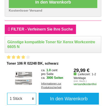
In den Warenkorb
Kostenloser Versand
FILTER - Verfeinern Sie Ihre Suche
Günstige kompatible Toner für Xerox Workcentre
6605 N
Toner 106 R 02248 BK, schwarz
29,99 €
ca.
1.0
cent
pro Seite
Lieferzeit : 1-2
ca.
3000 Seiten
Werktage
(inkl. MwSt.)
Informationen zur
versandkostenfrei
Produktsicherheit
In den Warenkorb